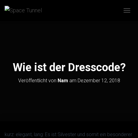
N
A
V
I
G
A
T
I
O
Wie ist der Dresscode?
N
U
M
Veröffentlicht von
Nam
am
Dezember 12, 2018
S
C
H
A
L
T
E
N
kurz: elegant, lang: Es ist Silvester und somit ein besonderer