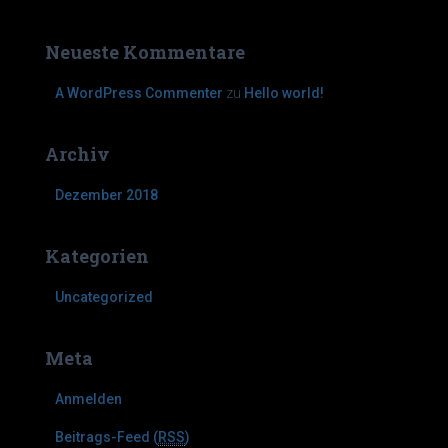
a
c
h
Neueste Kommentare
:
A WordPress Commenter
zu
Hello world!
Archiv
Dezember 2018
Kategorien
Uncategorized
Meta
Anmelden
Beitrags-Feed (
RSS
)