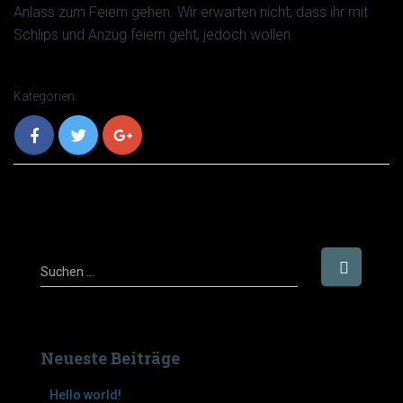
Anlass zum Feiern gehen. Wir erwarten nicht, dass ihr mit
Schlips und Anzug feiern geht, jedoch wollen.
Kategorien:
S
Suchen …
u
c
h
e
Neueste Beiträge
n
n
Hello world!